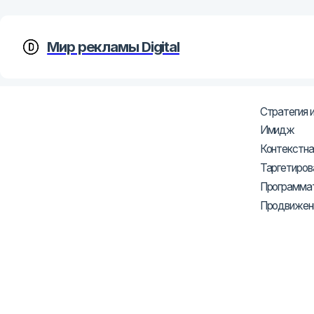
Мир рекламы Digital
Бизне
Стратегия и тактик
Имидж
Контекстная рекла
Таргетированная р
Программатик рекл
Продвижение через