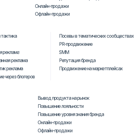
а
Посевы в тематических сообществах
PR-продвижение
SMM
ма
еклама
Репутация бренда
ама
Продвижение на маркетплейсах
 блогеров
Вывод продукта на рынок
Повышение лояльности
Повышение уровня знания бренда
Онлайн-продажи
Офлайн-продажи