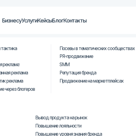
су
Услуги
Кейсы
Блог
Контакты
а
Посевы в тематических сообществах
PR-продвижение
SMM
ма
еклама
Репутация бренда
ама
Продвижение на маркетплейсах
 блогеров
Вывод продукта на рынок
Повышение лояльности
Повышение уровня знания бренда
Онлайн-продажи
Офлайн-продажи