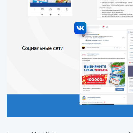
*
компания Meta Platforms считается экстремистской организ
Об Агентстве
Би
О нас
Вы
Команда
По
Сертификаты и партнеры
По
Кейсы
Он
Блог
Оф
Вакансии
Вконтакте
ТенЧат
Мос
улиц
стро