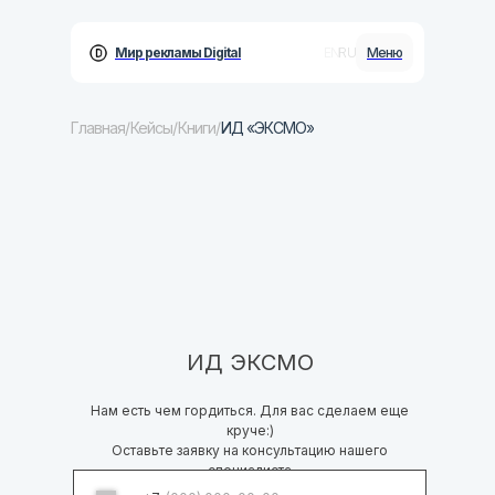
RU
EN
Мир рекламы Digital
Меню
Главная
/
Кейсы
/
Книги
/
ИД «ЭКСМО»
Бизнесу
Услуги
Кейсы
Блог
ИД ЭКСМО
Контакты
Нам есть чем гордиться. Для вас сделаем еще
круче:)
Оставьте заявку на консультацию нашего
специалиста