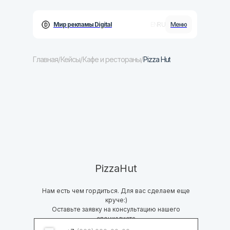
RU
EN
Мир рекламы Digital
Меню
Главная
/
Кейсы
/
Кафе и рестораны
/
Pizza Hut
Бизнесу
Услуги
Кейсы
Блог
PizzaHut
Контакты
Нам есть чем гордиться. Для вас сделаем еще
круче:)
Оставьте заявку на консультацию нашего
специалиста