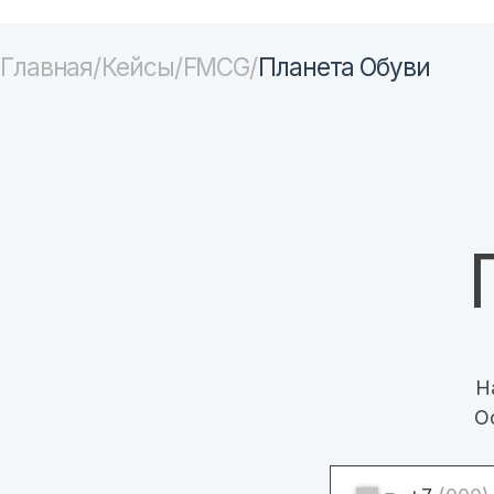
Пл
Нам ест
Оставьт
+7