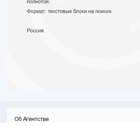
Об Агентстве
Би
О нас
Вы
Команда
По
Сертификаты и партнеры
По
Кейсы
Он
Блог
Оф
Вакансии
Вконтакте
ТенЧат
Мос
улиц
стро
Телеграмм
Adpass