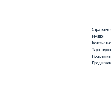
Стратегия и тактик
Имидж
Контекстная рекла
Таргетированная р
Программатик рекл
Продвижение через
Главная
/
Кейсы
/
FMCG
/
Планета Обуви