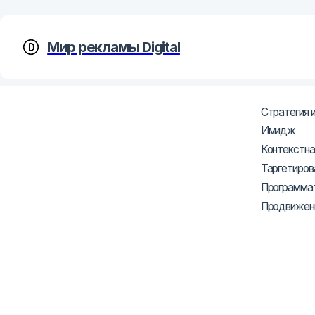
Мир рекламы Digital
Бизне
Стратегия и тактик
Имидж
Контекстная рекла
Таргетированная р
Программатик рекл
Продвижение через