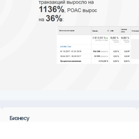
знесу
Клиентам
вод продукта на рынок
Контакты
вышение лояльности
Правовые 
вышение уровня знания бренда
Отзывы
лайн продажи
лайн⦁продажи
ква, Россия
а Электрозаводская, дом 27,
ение 5, 5 этаж