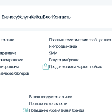
су
Услуги
Кейсы
Блог
Контакты
а
Посевы в тематических сообществах
PR-продвижение
SMM
ма
еклама
Репутация бренда
ама
Продвижение на маркетплейсах
 блогеров
Вывод продукта на рынок
Повышение лояльности
Повышение уровня знания бренда
Онлайн-продажи
Офлайн-продажи