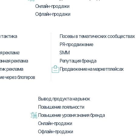
а
Посевы в тематических сообществах
PR-продвижение
SMM
ма
еклама
Репутация бренда
ама
Продвижение на маркетплейсах
 блогеров
Вывод продукта на рынок
Повышение лояльности
Повышение уровня знания бренда
Онлайн-продажи
Офлайн-продажи