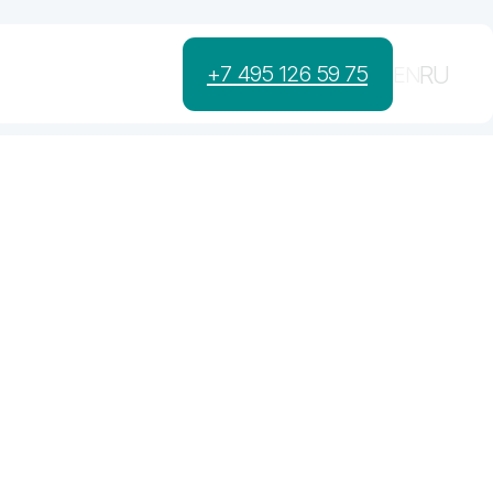
RU
+7 495 126 59 75
EN
Бизнесу
Услуги
Кейсы
Блог
Контакты