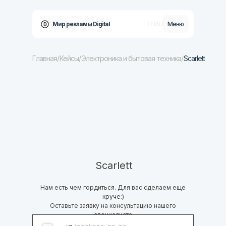
RU
EN
Мир рекламы Digital
Меню
Главная
/
Кейсы
/
Электроника и бытовая техника
/
Scarlett
Бизнесу
Услуги
Кейсы
Блог
Scarlett
Контакты
Нам есть чем гордиться. Для вас сделаем еще
круче:)
Оставьте заявку на консультацию нашего
специалиста