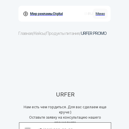
RU
EN
Мир рекламы Digital
Меню
Главная
/
Кейсы
/
Продукты питания
/
URFER PROMO
Бизнесу
Услуги
Кейсы
Блог
URFER
Контакты
Нам есть чем гордиться. Для вас сделаем еще
круче:)
Оставьте заявку на консультацию нашего
специалиста